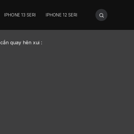
IPHONE 13 SERI
IPHONE 12 SERI
cần quay hên xui :