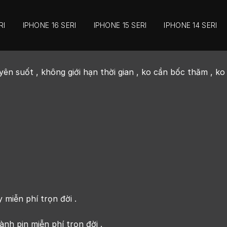
RI
IPHONE 16 SERI
IPHONE 15 SERI
IPHONE 14 SERI
uốt , không giới hạn thời gian , ko cần bốc thăm , ko 
miễn phí trọn đời .
nh pin miễn phí trọn đời .