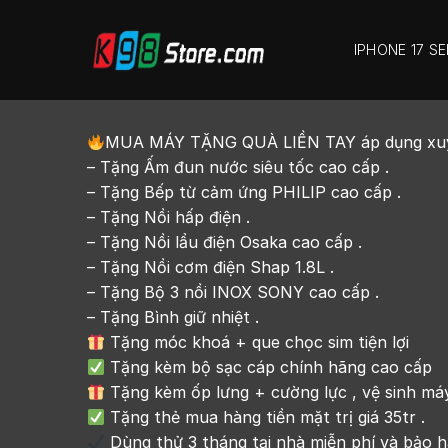
IPHONE 17 SE
MUA MÁY TẶNG QUÀ LIỀN TAY áp dụng xuyên s
– Tặng Ấm đun nước siêu tốc cao cấp .
– Tặng Bếp từ cảm ứng PHILIP cao cấp .
– Tặng Nồi hấp điện .
– Tặng Nồi lẩu điện Osaka cao cấp .
– Tặng Nồi cơm điện Shap 1.8L .
– Tặng Bộ 3 nồi INOX SONY cao cấp .
– Tặng Bình giữ nhiệt .
Tặng móc khoá + que chọc sim tiện lợi
Tặng kèm bộ sạc cáp chính hãng cao cấp
Tặng kèm ốp lưng + cường lực , vệ sinh máy 
Tặng thẻ mua hàng tiền mặt trị giá 35tr .
Dùng thử 3 tháng tại nhà miễn phí và bảo hà