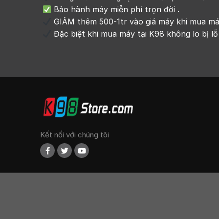
Bảo hành máy miễn phí trọn đời .
GIẢM thêm 500-1tr vào giá máy khi mua máy 
Đặc biệt khi mua máy tại K98 không lo bị lỗ
Kết nối với chúng tôi