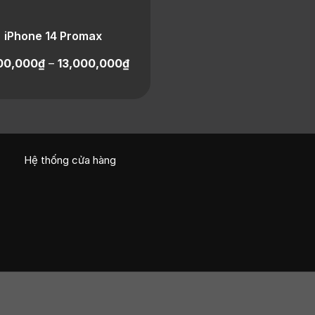
iPhone 14 Promax
000,000
₫
–
13,000,000
₫
Hệ thống cửa hàng