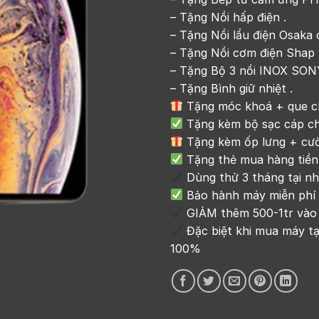
– Tặng Nồi hấp điện .
– Tặng Nồi lẩu điện Osaka 
– Tặng Nồi cơm điện Shap 1
– Tặng Bộ 3 nồi INOX SONY
– Tặng Bình giữ nhiệt .
Tặng móc khoá + que chọ
Tặng kèm bộ sạc cáp ch
Tặng kèm ốp lưng + cườn
Tặng thẻ mua hàng tiền m
Dùng thử 3 tháng tại nhà
Bảo hành máy miễn phí t
GIẢM thêm 500-1tr vào g
Đặc biệt khi mua máy tại
100%