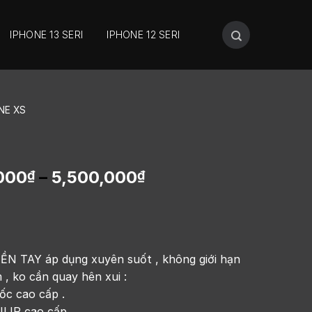
IPHONE 13 SERI
IPHONE 12 SERI
NE XS
000
–
5,500,000
₫
₫
 TAY áp dụng xuyên suốt , không giới hạn
 , ko cần quay hên xui :
ốc cao cấp .
LIP cao cấp .