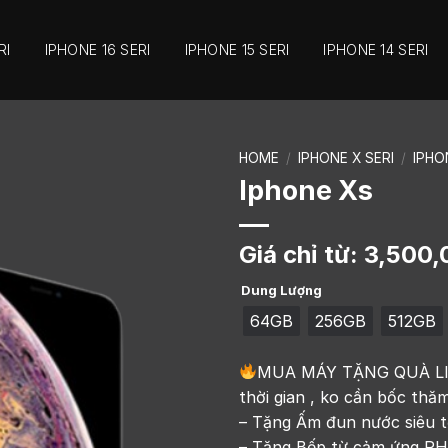
RI
IPHONE 16 SERI
IPHONE 15 SERI
IPHONE 14 SERI
HOME
/
IPHONE X SERI
/
IPHO
Iphone Xs
Giá chỉ từ:
3,500,
Dung Lượng
64GB
256GB
512GB
MUA MÁY TẶNG QUÀ LIỀN
thời gian , ko cần bốc thăm
– Tặng Ấm đun nước siêu t
– Tặng Bếp từ cảm ứng PHI